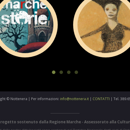
ght © Nottenera | Per informazioni:
info@nottenera.it
|
CONTATTI
| Tel. 389.
rogetto sostenuto dalla Regione Marche - Assessorato alla Cultu
uti dalla nostra ditta/società,sono contenuti nel Registro Nazionale degli aiuti di Stato