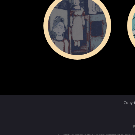
Copyri
P
Gli aiuti di stato e gli aiuti “de minimiate” ricev