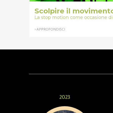
Scolpire il moviment
La stop motion come occasione di 
› APPROFONDISCI
2023