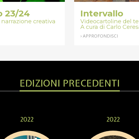
o 23/24
Intervallo
narrazione creativa
Videocartoline del ter
A cura di Carlo Ceres
› APPROFONDISCI
EDIZIONI PRECEDENTI
2022
2022