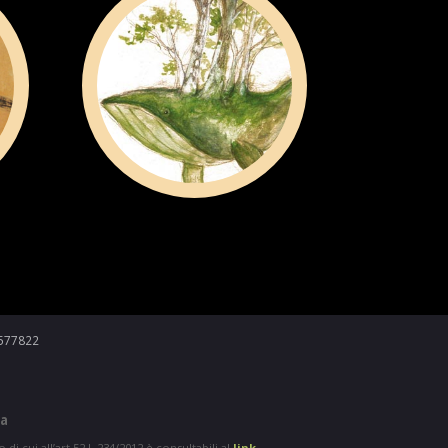
6577822
ra
 di cui all’art.52 L.234/2012 è consultabili al
link