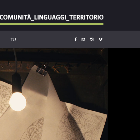
|
O
TU