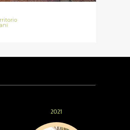
ritorio
ani
2021