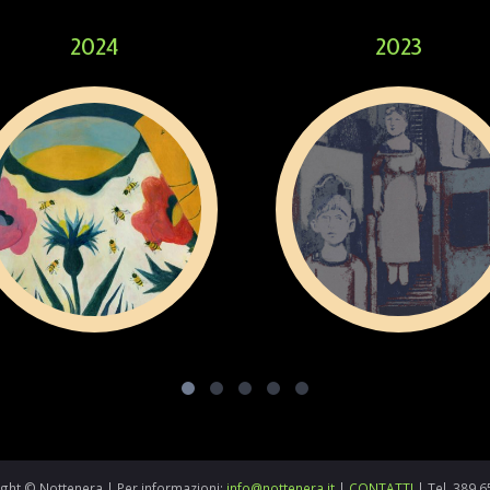
2024
2023
ght © Nottenera | Per informazioni:
info@nottenera.it
|
CONTATTI
| Tel. 389.